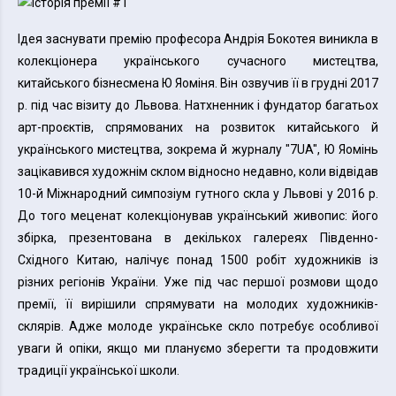
Ідея заснувати премію професора Андрія Бокотея виникла в
колекціонера українського сучасного мистецтва,
китайського бізнесмена Ю Яоміня. Він озвучив її в грудні 2017
р. під час візиту до Львова. Натхненник і фундатор багатьох
арт-проєктів, спрямованих на розвиток китайського й
українського мистецтва, зокрема й журналу "7UA", Ю Яомінь
зацікавився художнім склом відносно недавно, коли відвідав
10-й Міжнародний симпозіум гутного скла у Львові у 2016 р.
До того меценат колекціонував український живопис: його
збірка, презентована в декількох галереях Південно-
Східного Китаю, налічує понад 1500 робіт художників із
різних регіонів України. Уже під час першої розмови щодо
премії, її вирішили спрямувати на молодих художників-
склярів. Адже молоде українське скло потребує особливої
уваги й опіки, якщо ми плануємо зберегти та продовжити
традиції української школи.